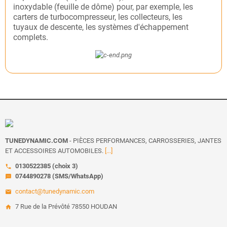
inoxydable (feuille de dôme) pour, par exemple, les
carters de turbocompresseur, les collecteurs, les
tuyaux de descente, les systèmes d'échappement
complets.
TUNEDYNAMIC.COM
- PIÈCES PERFORMANCES, CARROSSERIES, JANTES
ET ACCESSOIRES AUTOMOBILES.
[...]
0130522385 (choix 3)
call
0744890278 (SMS/WhatsApp)
sms
contact@tunedynamic.com
email
7 Rue de la Prévôté 78550 HOUDAN
home