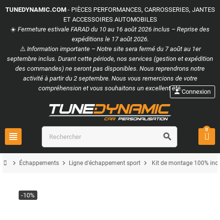
TUNEDYNAMIC.COM
- PIÈCES PERFORMANCES, CARROSSERIES, JANTES
ET ACCESSOIRES AUTOMOBILES
☀️
Fermeture estivale FARAD du 10 au 16 août 2026 inclus – Reprise des
expéditions le 17 août 2026.
⚠️
Information importante – Notre site sera fermé du 7 août au 1er
septembre inclus. Durant cette période, nos services (gestion et expédition
des commandes) ne seront pas disponibles. Nous reprendrons notre
activité à partir du 2 septembre. Nous vous remercions de votre
compréhension et vous souhaitons un excellent été.
person
Connexion
0
view_headline
search
chevron_right
chevron_right
chevron_right
Échappements
Ligne d'échappement sport
Kit de montage 100% inox
-10%