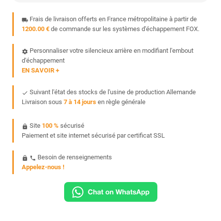
Frais de livraison offerts en France métropolitaine à partir de
local_shipping
1200.00 €
de commande sur les systèmes d'échappement FOX.
Personnaliser votre silencieux arrière en modifiant l'embout
settings
d'échappement
EN SAVOIR +
Suivant l'état des stocks de l'usine de production Allemande
done
Livraison sous
7 à 14 jours
en règle générale
Site
100 %
sécurisé
https
Paiement et site internet sécurisé par certificat SSL
Besoin de renseignements
https
phone
Appelez-nous !