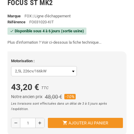
FOCUS ST MK2
Marque
FOX | Ligne d'échappement
Référence
FO031020-KIT
Disponible sous 4 à 6 jours (sortie usine)
check
Plus d'information ? Voir ci-dessous la fiche technique...
Motorisation :
43,20 €
TTC
48,00 €
Notre ancien prix
-10%
Les livraisons sont effectuées dans un délai de 3 à 5 jours après
l'expédition.
shopping_cart
remove
add
AJOUTER AU PANIER