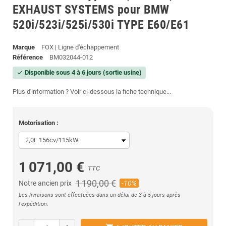
EXHAUST SYSTEMS pour BMW
520i/523i/525i/530i TYPE E60/E61
Marque
FOX | Ligne d'échappement
Référence
BM032044-012
Disponible sous 4 à 6 jours (sortie usine)
check
Plus d'information ? Voir ci-dessous la fiche technique...
Motorisation :
1 071,00 €
TTC
1 190,00 €
Notre ancien prix
-10%
Les livraisons sont effectuées dans un délai de 3 à 5 jours après
l'expédition.