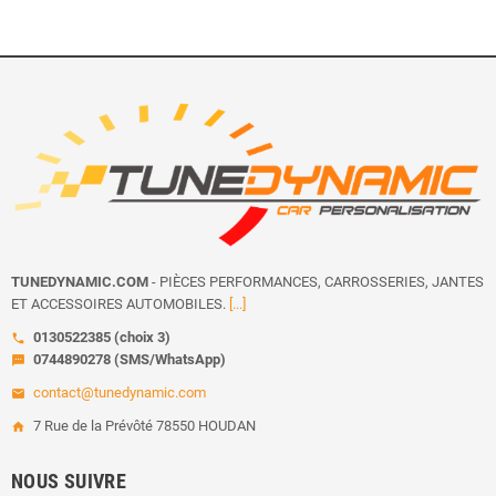
TUNEDYNAMIC.COM
- PIÈCES PERFORMANCES, CARROSSERIES, JANTES
ET ACCESSOIRES AUTOMOBILES.
[...]
0130522385 (choix 3)
call
0744890278 (SMS/WhatsApp)
sms
contact@tunedynamic.com
email
7 Rue de la Prévôté 78550 HOUDAN
home
NOUS SUIVRE