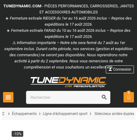
TUNEDYNAMIC.COM
- PIÈCES PERFORMANCES, CARROSSERIES, JANTES
ET ACCESSOIRES AUTOMOBILES
☀️
Fermeture estivale RIEGER du 1er au 16 août 2026 inclus – Reprise des
expéditions le 17 août 2026.
☀️
Fermeture estivale FARAD du 10 au 16 août 2026 inclus – Reprise des
expéditions le 17 août 2026.
⚠️
Information importante – Notre site sera fermé du 7 août au 1er
septembre inclus. Durant cette période, nos services (gestion et expédition
des commandes) ne seront pas disponibles. Nous reprendrons notre
activité à partir du 2 septembre. Nous vous remercions de votre
compréhension et vous souhaitons un excellent été.
person
Connexion
0
view_headline
search
chevron_right
chevron_right
chevron_right
Échappements
Ligne d'échappement sport
Silencieux arrière dupl
-10%