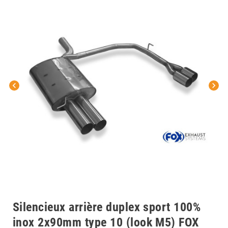
chevron_left
chevron_right
Silencieux arrière duplex sport 100%
inox 2x90mm type 10 (look M5) FOX