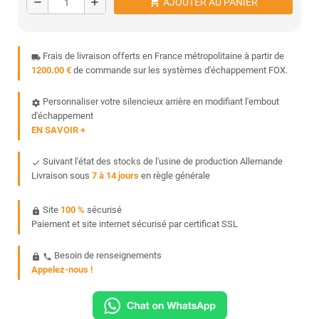
shopping_cart
remove
add
AJOUTER AU PANIER
Frais de livraison offerts en France métropolitaine à partir de
local_shipping
1200.00 €
de commande sur les systèmes d'échappement FOX.
Personnaliser votre silencieux arrière en modifiant l'embout
settings
d'échappement
EN SAVOIR +
Suivant l'état des stocks de l'usine de production Allemande
done
Livraison sous
7 à 14 jours
en règle générale
Site
100 %
sécurisé
https
Paiement et site internet sécurisé par certificat SSL
Besoin de renseignements
https
phone
Appelez-nous !