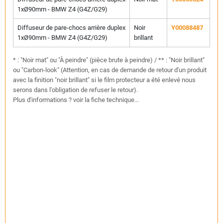
1xØ90mm - BMW Z4 (G4Z/G29)
Diffuseur de pare-chocs arrière duplex
Noir
Y00088487
1xØ90mm - BMW Z4 (G4Z/G29)
brillant
* : "Noir mat" ou "À peindre" (pièce brute à peindre) / ** : "Noir brillant"
ou "Carbon-look" (Attention, en cas de demande de retour d'un produit
avec la finition "noir brillant" si le film protecteur a été enlevé nous
serons dans l'obligation de refuser le retour).
Plus d'informations ? voir la fiche technique...