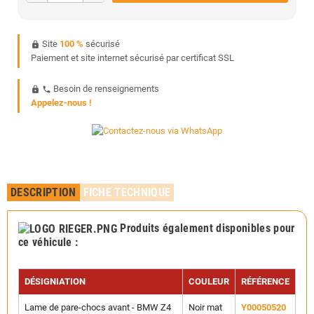
Site
100 %
sécurisé
https
Paiement et site internet sécurisé par certificat SSL
Besoin de renseignements
https
phone
Appelez-nous !
DESCRIPTION
FICHE TECHNIQUE
Produits également disponibles pour
ce véhicule
:
DÉSIGNIATION
COULEUR
RÉFÉRENCE
Lame de pare-chocs avant - BMW Z4
Noir mat
Y00050520