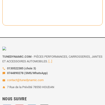
TUNEDYNAMIC.COM
- PIÈCES PERFORMANCES, CARROSSERIES, JANTES
ET ACCESSOIRES AUTOMOBILES.
[...]
0130522385 (choix 3)
call
0744890278 (SMS/WhatsApp)
sms
contact@tunedynamic.com
email
7 Rue de la Prévôté 78550 HOUDAN
home
NOUS SUIVRE