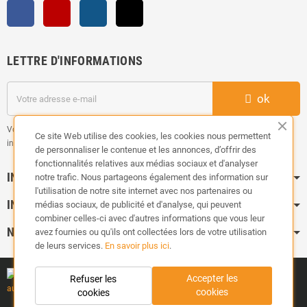
Facebook
YouTube
Instagram
TikTok
LETTRE D'INFORMATIONS
ok
Vous pouvez vous désinscrire à tout moment. Vous trouverez pour cela nos
Ce site Web utilise des cookies, les cookies nous permettent
informations de contact dans les conditions d'utilisation du site.
de personnaliser le contenue et les annonces, d’offrir des
fonctionnalités relatives aux médias sociaux et d'analyser
INFORMATION
notre trafic. Nous partageons également des information sur
l'utilisation de notre site internet avec nos partenaires ou
INFOS PRATIQUES
médias sociaux, de publicité et d'analyse, qui peuvent
combiner celles-ci avec d'autres informations que vous leur
NOS CATÉGORIES
avez fournies ou qu'ils ont collectées lors de votre utilisation
de leurs services.
En savoir plus ici
.
Accepter les
Refuser les
cookies
cookies
Copyright ©
TUNEDYNAMIC
| Tous droits réservés.