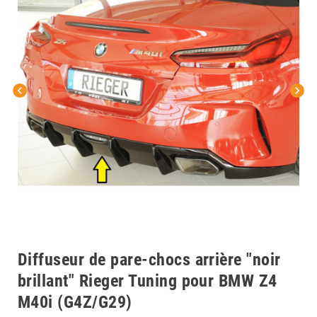
chevron_left
chevron_right
Diffuseur de pare-chocs arrière "noir
brillant" Rieger Tuning pour BMW Z4
M40i (G4Z/G29)