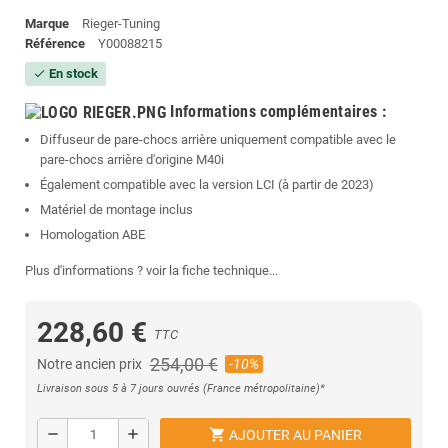
Marque
Rieger-Tuning
Référence
Y00088215
En stock
check
Informations complémentaires
:
Diffuseur de pare-chocs arrière uniquement compatible avec le
pare-chocs arrière d'origine M40i
Également compatible avec la version LCI (à partir de 2023)
Matériel de montage inclus
Homologation ABE
Plus d'informations ? voir la fiche technique...
228,60 €
TTC
254,00 €
Notre ancien prix
-10%
Livraison sous 5 à 7 jours ouvrés (France métropolitaine)*
shopping_cart
remove
add
AJOUTER AU PANIER