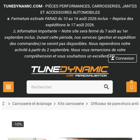
TUNEDYNAMIC.COM
- PIÈCES PERFORMANCES, CARROSSERIES, JANTES
ET ACCESSOIRES AUTOMOBILES
☀️
Fermeture estivale FARAD du 10 au 16 août 2026 inclus – Reprise des
expéditions le 17 août 2026.
⚠️
Information importante – Notre site sera fermé du 7 août au 1er
septembre inclus. Durant cette période, nos services (gestion et expédition
des commandes) ne seront pas disponibles. Nous reprendrons notre
activité à partir du 2 septembre. Nous vous remercions de votre
compréhension et vous souhaitons un excellent été.
person
Connexion
0
view_headline
search
chevron_right
chevron_right
chevron_right
Carrosserie et éclairage
Kits carrosserie
Diffuseur de pare-chocs arri
-10%