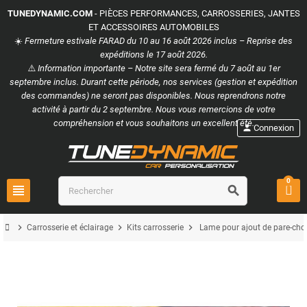
TUNEDYNAMIC.COM
- PIÈCES PERFORMANCES, CARROSSERIES, JANTES
ET ACCESSOIRES AUTOMOBILES
☀️
Fermeture estivale FARAD du 10 au 16 août 2026 inclus – Reprise des
expéditions le 17 août 2026.
⚠️
Information importante – Notre site sera fermé du 7 août au 1er
septembre inclus. Durant cette période, nos services (gestion et expédition
des commandes) ne seront pas disponibles. Nous reprendrons notre
activité à partir du 2 septembre. Nous vous remercions de votre
compréhension et vous souhaitons un excellent été.
person
Connexion
0
view_headline
search
chevron_right
chevron_right
chevron_right
Carrosserie et éclairage
Kits carrosserie
Lame pour ajout de pare-cho