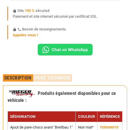
Site
100 %
sécurisé
https
Paiement et site internet sécurisé par certificat SSL
Besoin de renseignements
https
phone
Appelez-nous !
DESCRIPTION
FICHE TECHNIQUE
Produits également disponibles pour ce
véhicule
:
DÉSIGNIATION
COULEUR
RÉFÉRENCE
Ajout de pare-chocs avant "Breitbau 1"
Noir mat*
Y00046010