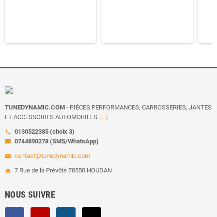
TUNEDYNAMIC.COM
- PIÈCES PERFORMANCES, CARROSSERIES, JANTES
ET ACCESSOIRES AUTOMOBILES.
[...]
0130522385 (choix 3)
call
0744890278 (SMS/WhatsApp)
sms
contact@tunedynamic.com
email
7 Rue de la Prévôté 78550 HOUDAN
home
NOUS SUIVRE
Facebook
YouTube
Instagram
TikTok