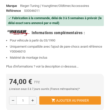
Marque
Rieger-Tuning | Youngtimer/Oldtimer/Accessoires
Référence
S00046011
Fabrication à la commande, délai de 3 à 5 semaines à prévoir (le
check
délai exact sera annoncé par e-mail)
Informations complémentaires
:
Pour véhicule à partir du 03/1990
Uniquement compatible avec l'ajout de pare-chocs avant référence
Y00046010
Matériel de montage inclus
Plus d'informations ? voir la description ci-dessous...
74,00 €
TTC
Livraison sous 5 à 7 jours ouvrés (France métropolitaine)*
shopping_cart
remove
add
AJOUTER AU PANIER