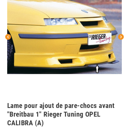
chevron_left
chevron_right
Lame pour ajout de pare-chocs avant
"Breitbau 1" Rieger Tuning OPEL
CALIBRA (A)