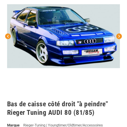
chevron_left
chevron_right
Bas de caisse côté droit "à peindre"
Rieger Tuning AUDI 80 (81/85)
Marque
Rieger-Tuning | Youngtimer/Oldtimer/Accessoires