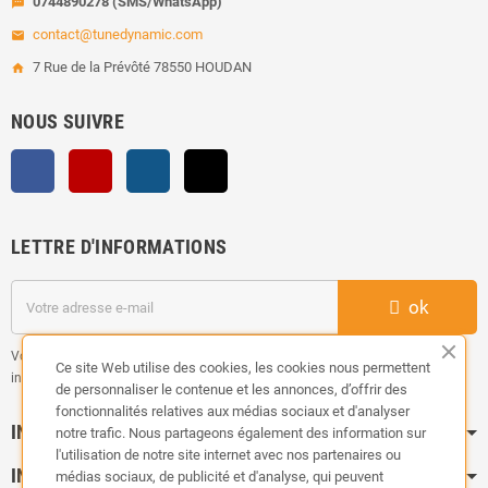
0744890278 (SMS/WhatsApp)
sms
contact@tunedynamic.com
email
7 Rue de la Prévôté 78550 HOUDAN
home
NOUS SUIVRE
Facebook
YouTube
Instagram
TikTok
LETTRE D'INFORMATIONS
ok
Vous pouvez vous désinscrire à tout moment. Vous trouverez pour cela nos
Ce site Web utilise des cookies, les cookies nous permettent
informations de contact dans les conditions d'utilisation du site.
de personnaliser le contenue et les annonces, d’offrir des
fonctionnalités relatives aux médias sociaux et d'analyser
INFORMATION
notre trafic. Nous partageons également des information sur
l'utilisation de notre site internet avec nos partenaires ou
INFOS PRATIQUES
médias sociaux, de publicité et d'analyse, qui peuvent