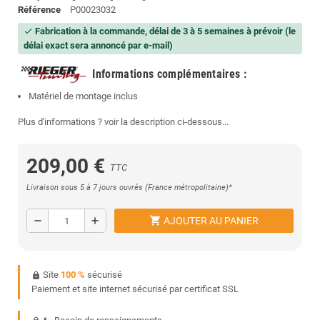
Référence
P00023032
Fabrication à la commande, délai de 3 à 5 semaines à prévoir (le
check
délai exact sera annoncé par e-mail)
Informations complémentaires
:
Matériel de montage inclus
Plus d'informations ? voir la description ci-dessous...
209,00 €
TTC
Livraison sous 5 à 7 jours ouvrés (France métropolitaine)*
shopping_cart
remove
add
AJOUTER AU PANIER
Site
100 %
sécurisé
https
Paiement et site internet sécurisé par certificat SSL