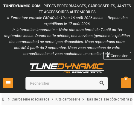
TUNEDYNAMIC.COM
- PIÈCES PERFORMANCES, CARROSSERIES, JANTES
ET ACCESSOIRES AUTOMOBILES
☀️
Fermeture estivale FARAD du 10 au 16 août 2026 inclus – Reprise des
expéditions le 17 août 2026.
⚠️
Information importante – Notre site sera fermé du 7 août au 1er
septembre inclus. Durant cette période, nos services (gestion et expédition
des commandes) ne seront pas disponibles. Nous reprendrons notre
activité à partir du 2 septembre. Nous vous remercions de votre
compréhension et vous souhaitons un excellent été.
person
Connexion
0
view_headline
search
chevron_right
chevron_right
chevron_right
Carrosserie et éclairage
Kits carrosserie
Bas de caisse côté droit "à p