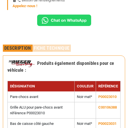
Besoin de renseignements
https
phone
Appelez-nous !
DESCRIPTION
FICHE TECHNIQUE
Produits également disponibles pour ce
véhicule
:
DÉSIGNIATION
COULEUR
RÉFÉRENCE
Pare-chocs avant
Noir mat*
P00023010
Grille ALU pour pare-chocs avant
C00106388
référence P00023010
Bas de caisse côté gauche
Noir mat*
P00023031