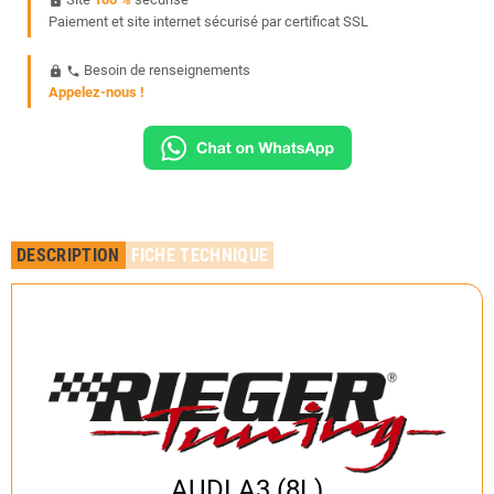
https
Paiement et site internet sécurisé par certificat SSL
Besoin de renseignements
https
phone
Appelez-nous !
DESCRIPTION
FICHE TECHNIQUE
AUDI A3 (8L)