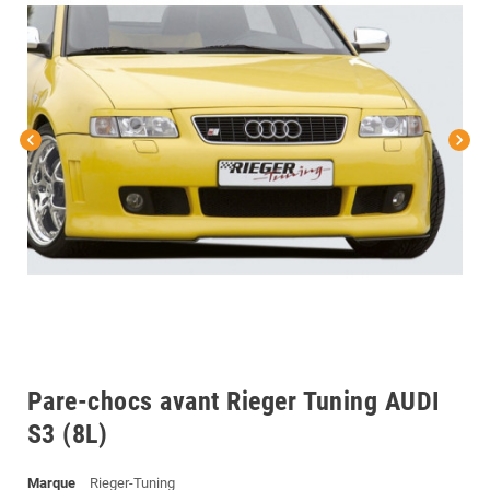
chevron_left
chevron_right
Pare-chocs avant Rieger Tuning AUDI
S3 (8L)
Marque
Rieger-Tuning