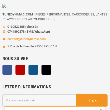
TUNEDYNAMIC.COM
- PIÈCES PERFORMANCES, CARROSSERIES, JANTES
ET ACCESSOIRES AUTOMOBILES.
[...]
0130522385 (choix 3)
call
0744890278 (SMS/WhatsApp)
sms
contact@tunedynamic.com
email
7 Rue de la Prévôté 78550 HOUDAN
home
NOUS SUIVRE
Facebook
YouTube
Instagram
TikTok
LETTRE D'INFORMATIONS
ok