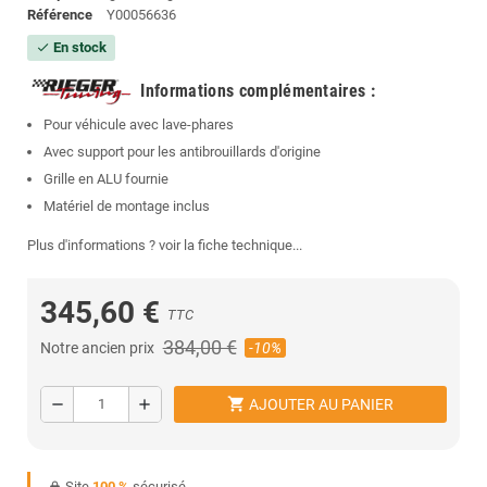
Référence
Y00056636
En stock
check
Informations complémentaires
:
Pour véhicule avec lave-phares
Avec support pour les antibrouillards d'origine
Grille en ALU fournie
Matériel de montage inclus
Plus d'informations ? voir la fiche technique...
345,60 €
TTC
384,00 €
Notre ancien prix
-10%
shopping_cart
remove
add
AJOUTER AU PANIER
Site
100 %
sécurisé