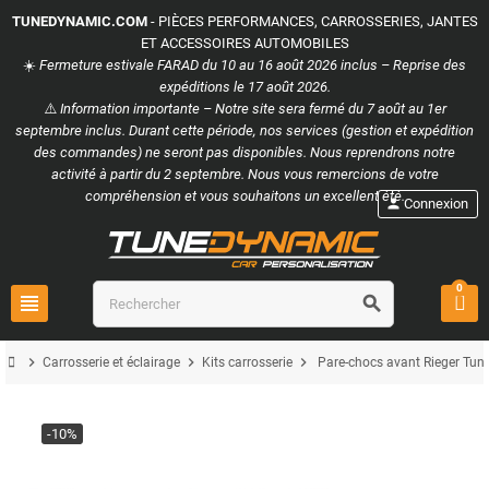
TUNEDYNAMIC.COM
- PIÈCES PERFORMANCES, CARROSSERIES, JANTES
ET ACCESSOIRES AUTOMOBILES
☀️
Fermeture estivale FARAD du 10 au 16 août 2026 inclus – Reprise des
expéditions le 17 août 2026.
⚠️
Information importante – Notre site sera fermé du 7 août au 1er
septembre inclus. Durant cette période, nos services (gestion et expédition
des commandes) ne seront pas disponibles. Nous reprendrons notre
activité à partir du 2 septembre. Nous vous remercions de votre
compréhension et vous souhaitons un excellent été.
person
Connexion
0
view_headline
search
chevron_right
chevron_right
chevron_right
Carrosserie et éclairage
Kits carrosserie
Pare-chocs avant Rieger Tuni
-10%