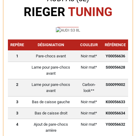
RIEGER
TUNING
REPÈRE
DÉSIGNIATION
COULEUR
RÉFÉRENCE
1
Pare-chocs avant
Noir mat*
Y00056636
Lame pour pare-chocs
Noir mat*
S00056628
avant
2
Lame pour pare-chocs
Carbon-
S00099002
avant
look**
3
Bas de caisse gauche
Noir mat*
K00056633
3
Bas de caisse droit
Noir mat*
K00056634
4
Ajout de pare-chocs
Noir mat*
Y00056632
arrière