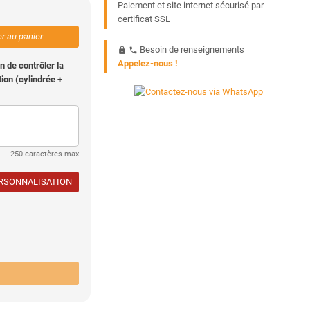
Paiement et site internet sécurisé par
certificat SSL
er au panier
Besoin de renseignements
https
phone
Appelez-nous !
n de contrôler la
ion (cylindrée +
250 caractères max
ERSONNALISATION