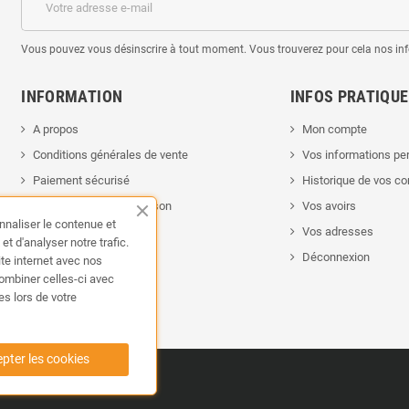
Vous pouvez vous désinscrire à tout moment. Vous trouverez pour cela nos infor
INFORMATION
INFOS PRATIQU
A propos
Mon compte
Conditions générales de vente
Vos informations pe
Paiement sécurisé
Historique de vos 
Nos conditions de livraison
Vos avoirs
nnaliser le contenue et
Politique de retour
Vos adresses
t d'analyser notre trafic.
Mentions légales
Déconnexion
ite internet avec nos
combiner celles-ci avec
Contactez-nous
es lors de votre
Plan du site
pter les cookies
Copyright ©