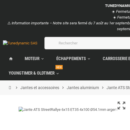
TUNEDYNAMI
☀️
Fermetur
☀️
Fermetur
⚠️
Information importante – Notre site sera fermé du 7 août au 1er septembr
septemb
MOTEUR
ÉCHAPPEMENTS
CARROSSERIE 
home
expand_more
expand_more
NEW
YOUNGTIMER & OLDTIMER
expand_more
chevron_right
Jantes et accessoires
chevron_right
Jantes aluminium
chevron_right
Jante ATS S
zoom_out_map