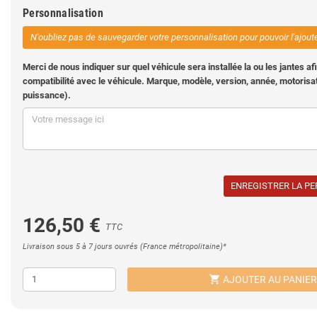
Personnalisation
N'oubliez pas de sauvegarder votre personnalisation pour pouvoir l'ajout
Merci de nous indiquer sur quel véhicule sera installée la ou les jantes afi
compatibilité avec le véhicule. Marque, modèle, version, année, motorisat
puissance).
ENREGISTRER LA P
126,50 €
TTC
Livraison sous 5 à 7 jours ouvrés (France métropolitaine)*
shopping_cart
AJOUTER AU PANIER