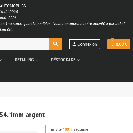
S AUTOMOBILES
 août 2026.
 août 2026.
s) ne seront pas disponibles. Nous reprendrons notre activité à partir du 2
ent été.
0
search
person
Connexion
0,00 €
DETAILING
DÉSTOCKAGE
and_more
expand_more
expand_more
Ø54.1mm argent
Site
100 %
sécurisé
https