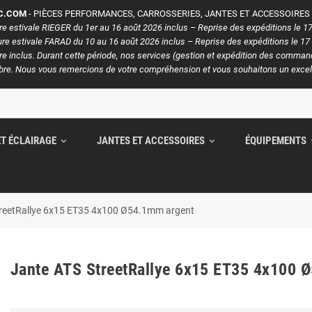
C.COM
- PIÈCES PERFORMANCES, CARROSSERIES, JANTES ET ACCESSOIRE
e estivale RIEGER du 1er au 16 août 2026 inclus – Reprise des expéditions le 17
e estivale FARAD du 10 au 16 août 2026 inclus – Reprise des expéditions le 17
e inclus. Durant cette période, nos services (gestion et expédition des commande
re. Nous vous remercions de votre compréhension et vous souhaitons un excell
ET ÉCLAIRAGE
JANTES ET ACCESSOIRES
ÉQUIPEMENTS
expand_more
expand_more
exp
treetRallye 6x15 ET35 4x100 Ø54.1mm argent
Jante ATS StreetRallye 6x15 ET35 4x100 