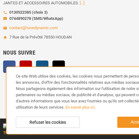
JANTES ET ACCESSOIRES AUTOMOBILES.
[...]
0130522385 (choix 3)
call
0744890278 (SMS/WhatsApp)
sms
contact@tunedynamic.com
email
7 Rue de la Prévôté 78550 HOUDAN
home
NOUS SUIVRE
Facebook
YouTube
Instagram
TikTok
Ce site Web utilise des cookies, les cookies nous permettent de perso
les annonces, d’offrir des fonctionnalités relatives aux médias sociaux e
Nous partageons également des information sur l'utilisation de notre s
partenaires ou médias sociaux, de publicité et d'analyse, qui peuvent 
d'autres informations que vous leur avez fournies ou qu'ils ont collecté
utilisation de leurs services.
En savoir plus ici
.
Acce
Refuser les cookies
TUNEDYNAMIC
| Tous droits réservés.