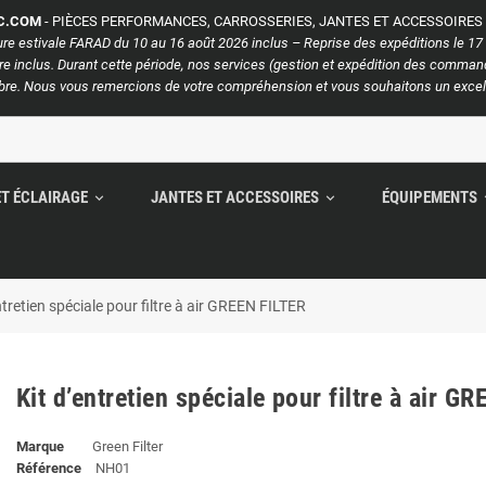
C.COM
- PIÈCES PERFORMANCES, CARROSSERIES, JANTES ET ACCESSOIRE
e estivale FARAD du 10 au 16 août 2026 inclus – Reprise des expéditions le 17
e inclus. Durant cette période, nos services (gestion et expédition des commande
re. Nous vous remercions de votre compréhension et vous souhaitons un excell
ET ÉCLAIRAGE
JANTES ET ACCESSOIRES
ÉQUIPEMENTS
expand_more
expand_more
exp
ntretien spéciale pour filtre à air GREEN FILTER
Kit d’entretien spéciale pour filtre à air G
Marque
Green Filter
Référence
NH01