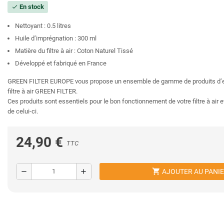
En stock
check
Nettoyant : 0.5 litres
Huile d’imprégnation : 300 ml
Matière du filtre à air : Coton Naturel Tissé
Développé et fabriqué en France
GREEN FILTER EUROPE vous propose un ensemble de gamme de produits d’en
filtre à air GREEN FILTER.
Ces produits sont essentiels pour le bon fonctionnement de votre filtre à air e
de celui-ci.
24,90 €
TTC
shopping_cart
remove
add
AJOUTER AU PANI