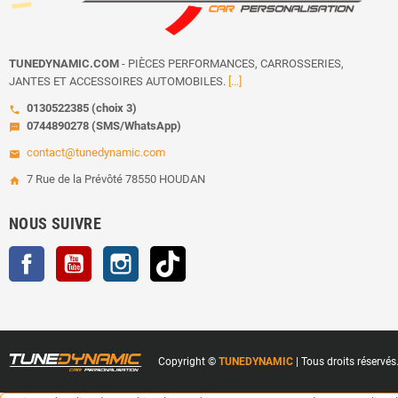
TUNEDYNAMIC.COM
- PIÈCES PERFORMANCES, CARROSSERIES,
JANTES ET ACCESSOIRES AUTOMOBILES.
[...]
0130522385 (choix 3)
call
0744890278 (SMS/WhatsApp)
sms
contact@tunedynamic.com
email
7 Rue de la Prévôté 78550 HOUDAN
home
NOUS SUIVRE
Facebook
YouTube
Instagram
TikTok
Copyright ©
TUNEDYNAMIC
| Tous droits réservés