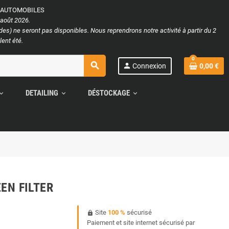
S AUTOMOBILES
 août 2026.
s) ne seront pas disponibles. Nous reprendrons notre activité à partir du 2
ent été.
0
search
person
Connexion
0,00 €
DETAILING
DÉSTOCKAGE
and_more
expand_more
expand_more
REEN FILTER
Site
100 %
sécurisé
https
Paiement et site internet sécurisé par