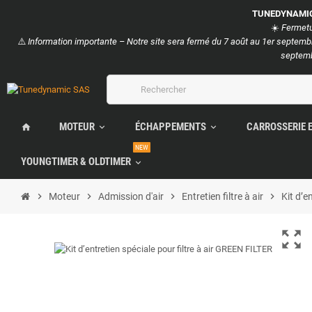
TUNEDYNAMI
☀️
Fermetur
⚠️
Information importante – Notre site sera fermé du 7 août au 1er septembr
septemb
MOTEUR
ÉCHAPPEMENTS
CARROSSERIE 
home
expand_more
expand_more
NEW
YOUNGTIMER & OLDTIMER
expand_more
chevron_right
Moteur
chevron_right
Admission d'air
chevron_right
Entretien filtre à air
chevron_right
Kit d’e
zoom_out_map