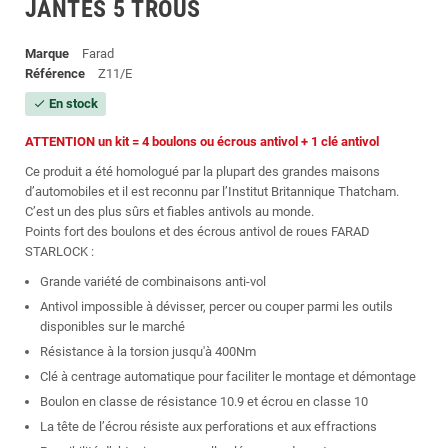
JANTES 5 TROUS
Marque
Farad
Référence
Z11/E
En stock
check
ATTENTION un kit = 4 boulons ou écrous antivol + 1 clé antivol
Ce produit a été homologué par la plupart des grandes maisons
d’automobiles et il est reconnu par l’Institut Britannique Thatcham.
C’est un des plus sûrs et fiables antivols au monde.
Points fort des boulons et des écrous antivol de roues FARAD
STARLOCK :
Grande variété de combinaisons anti-vol
Antivol impossible à dévisser, percer ou couper parmi les outils
disponibles sur le marché
Résistance à la torsion jusqu'à 400Nm
Clé à centrage automatique pour faciliter le montage et démontage
Boulon en classe de résistance 10.9 et écrou en classe 10
La tête de l’écrou résiste aux perforations et aux effractions