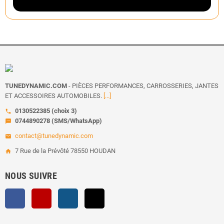
TUNEDYNAMIC.COM
- PIÈCES PERFORMANCES, CARROSSERIES, JANTES
ET ACCESSOIRES AUTOMOBILES.
[...]
0130522385 (choix 3)
call
0744890278 (SMS/WhatsApp)
sms
contact@tunedynamic.com
email
7 Rue de la Prévôté 78550 HOUDAN
home
NOUS SUIVRE
Facebook
YouTube
Instagram
TikTok