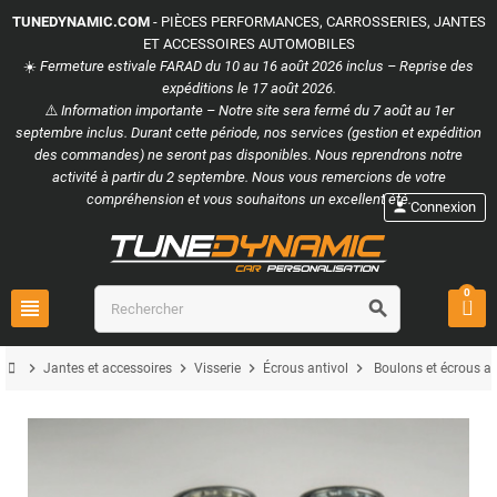
TUNEDYNAMIC.COM
- PIÈCES PERFORMANCES, CARROSSERIES, JANTES
ET ACCESSOIRES AUTOMOBILES
☀️
Fermeture estivale FARAD du 10 au 16 août 2026 inclus – Reprise des
expéditions le 17 août 2026.
⚠️
Information importante – Notre site sera fermé du 7 août au 1er
septembre inclus. Durant cette période, nos services (gestion et expédition
des commandes) ne seront pas disponibles. Nous reprendrons notre
activité à partir du 2 septembre. Nous vous remercions de votre
compréhension et vous souhaitons un excellent été.
person
Connexion
0
view_headline
search
chevron_right
chevron_right
chevron_right
chevron_right
Jantes et accessoires
Visserie
Écrous antivol
Boulons et écrous