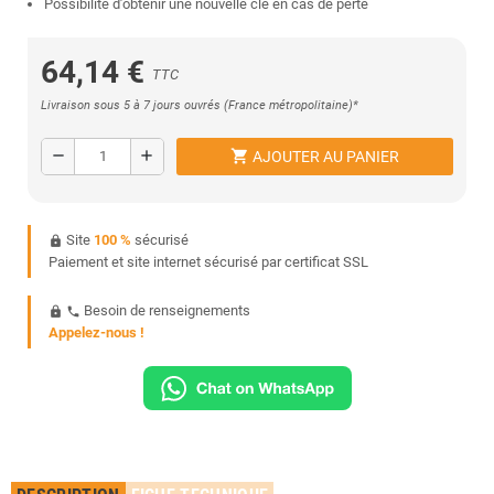
Possibilité d’obtenir une nouvelle clé en cas de perte
64,14 €
TTC
Livraison sous 5 à 7 jours ouvrés (France métropolitaine)*
shopping_cart
remove
add
AJOUTER AU PANIER
Site
100 %
sécurisé
https
Paiement et site internet sécurisé par certificat SSL
Besoin de renseignements
https
phone
Appelez-nous !