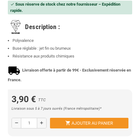
Sous réserve de stock chez notre fournisseur – Expédition
check
rapide.
Description :
Polyvalence
Buse réglable : jet fin ou brumeux
Résistance aux produits chimiques
Livraison offerte à partir de 99€ - Exclusivement réservée en
France.
3,90 €
TTC
Livraison sous 5 à 7 jours ouvrés (France métropolitaine)*
shopping_cart
remove
add
AJOUTER AU PANIER