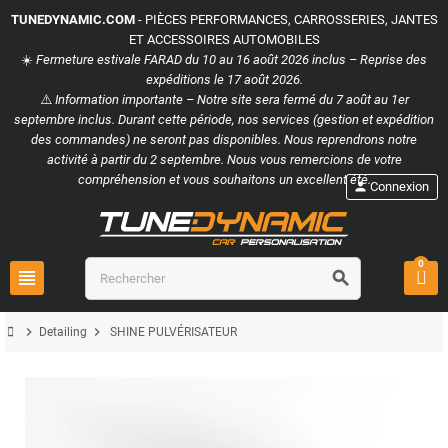
TUNEDYNAMIC.COM
- PIÈCES PERFORMANCES, CARROSSERIES, JANTES
ET ACCESSOIRES AUTOMOBILES
☀️
Fermeture estivale FARAD du 10 au 16 août 2026 inclus – Reprise des
expéditions le 17 août 2026.
⚠️
Information importante – Notre site sera fermé du 7 août au 1er
septembre inclus. Durant cette période, nos services (gestion et expédition
des commandes) ne seront pas disponibles. Nous reprendrons notre
activité à partir du 2 septembre. Nous vous remercions de votre
compréhension et vous souhaitons un excellent été.
person
Connexion
0
view_headline
search
chevron_right
chevron_right
Detailing
SHINE PULVÉRISATEUR