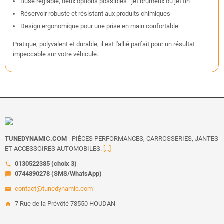
Buse réglable, deux options possibles : jet brumeux ou jet fin
Réservoir robuste et résistant aux produits chimiques
Design ergonomique pour une prise en main confortable
Pratique, polyvalent et durable, il est l'allié parfait pour un résultat
impeccable sur votre véhicule.
TUNEDYNAMIC.COM
- PIÈCES PERFORMANCES, CARROSSERIES, JANTES
ET ACCESSOIRES AUTOMOBILES.
[...]
0130522385 (choix 3)
call
0744890278 (SMS/WhatsApp)
sms
contact@tunedynamic.com
email
7 Rue de la Prévôté 78550 HOUDAN
home