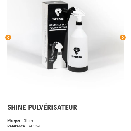
chevron_left
chevron_right
SHINE PULVÉRISATEUR
Marque
Shine
Référence
ACS69