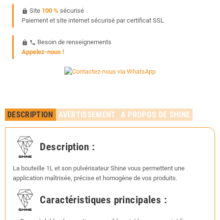
Site
100 %
sécurisé
https
Paiement et site internet sécurisé par certificat SSL
Besoin de renseignements
https
phone
Appelez-nous !
DESCRIPTION
AVERTISSEMENT
A PROPOS DE SHINE
Description :
La bouteille 1L et son pulvérisateur Shine vous permettent une
application maîtrisée, précise et homogène de vos produits.
Caractéristiques principales :