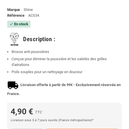
Marque
Shine
Référence
ACS34
En stock
check
Description :
Brosse anti-poussières
Conçue pour éliminer la poussière et les saletés des grilles
d'aérations
Poils souples pour un nettoyage en douceur
Livraison offerte à partir de 99€ - Exclusivement réservée en
France.
4,90 €
TTC
Livraison sous 5 à 7 jours ouvrés (France métropolitaine)*