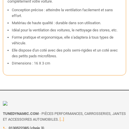
complètement votre voiture.
Conception précise : atteindre la ventilation facilement et sans
effort.
Matériau de haute qualité : durable dans son utilisation.
Idéal pour la ventilation des voitures, le nettoyage des stores, etc.
Forme pratique et ergonomique, elle s'adaptera à tous types de
véhicule.
Elle dispose d'un coté avec des poils semi-rigides et un coté avec
des petits pads microfibres.
Dimensions : 16 X 3 cm
TUNEDYNAMIC.COM
- PIÈCES PERFORMANCES, CARROSSERIES, JANTES
ET ACCESSOIRES AUTOMOBILES.
[...]
0130522385 (choix 3)
call