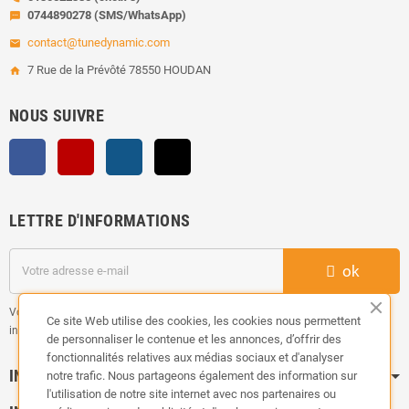
0744890278 (SMS/WhatsApp)
sms
contact@tunedynamic.com
email
7 Rue de la Prévôté 78550 HOUDAN
home
NOUS SUIVRE
Facebook
YouTube
Instagram
TikTok
LETTRE D'INFORMATIONS
ok
Vous pouvez vous désinscrire à tout moment. Vous trouverez pour cela nos
Ce site Web utilise des cookies, les cookies nous permettent
informations de contact dans les conditions d'utilisation du site.
de personnaliser le contenue et les annonces, d’offrir des
fonctionnalités relatives aux médias sociaux et d'analyser
INFORMATION
notre trafic. Nous partageons également des information sur
l'utilisation de notre site internet avec nos partenaires ou