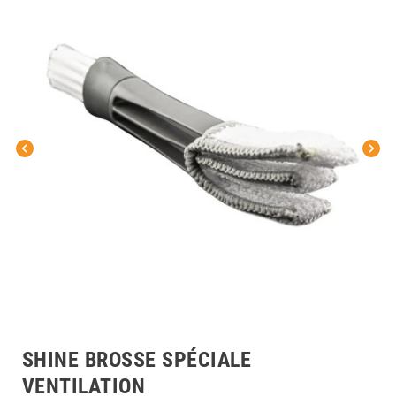
chevron_left
chevron_right
SHINE BROSSE SPÉCIALE
VENTILATION