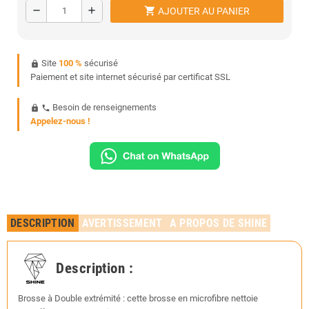
shopping_cart
remove
add
AJOUTER AU PANIER
Site
100 %
sécurisé
https
Paiement et site internet sécurisé par certificat SSL
Besoin de renseignements
https
phone
Appelez-nous !
DESCRIPTION
AVERTISSEMENT
A PROPOS DE SHINE
Description :
Brosse à Double extrémité : cette brosse en microfibre nettoie