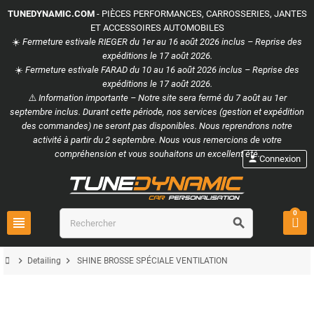
TUNEDYNAMIC.COM
- PIÈCES PERFORMANCES, CARROSSERIES, JANTES
ET ACCESSOIRES AUTOMOBILES
☀️
Fermeture estivale RIEGER du 1er au 16 août 2026 inclus – Reprise des
expéditions le 17 août 2026.
☀️
Fermeture estivale FARAD du 10 au 16 août 2026 inclus – Reprise des
expéditions le 17 août 2026.
⚠️
Information importante – Notre site sera fermé du 7 août au 1er
septembre inclus. Durant cette période, nos services (gestion et expédition
des commandes) ne seront pas disponibles. Nous reprendrons notre
activité à partir du 2 septembre. Nous vous remercions de votre
compréhension et vous souhaitons un excellent été.
person
Connexion
0
view_headline
search
chevron_right
chevron_right
Detailing
SHINE BROSSE SPÉCIALE VENTILATION