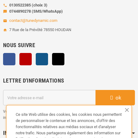
0130522385 (choix 3)
call
0744890278 (SMS/WhatsApp)
sms
contact@tunedynamic.com
email
7 Rue de la Prévôté 78550 HOUDAN
home
NOUS SUIVRE
Facebook
YouTube
Instagram
TikTok
LETTRE D'INFORMATIONS
ok
Vous pouvez vous désinscrire à tout moment. Vous trouverez pour cela nos
Ce site Web utilise des cookies, les cookies nous permettent
informations de contact dans les conditions d'utilisation du site.
de personnaliser le contenue et les annonces, d’offrir des
fonctionnalités relatives aux médias sociaux et d'analyser
INFORMATION
notre trafic. Nous partageons également des information sur