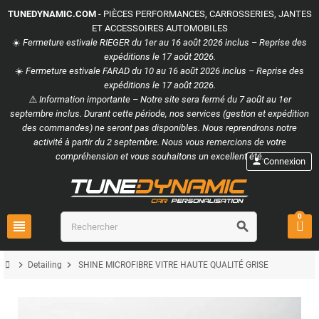
TUNEDYNAMIC.COM
- PIÈCES PERFORMANCES, CARROSSERIES, JANTES
ET ACCESSOIRES AUTOMOBILES
☀️
Fermeture estivale RIEGER du 1er au 16 août 2026 inclus – Reprise des
expéditions le 17 août 2026.
☀️
Fermeture estivale FARAD du 10 au 16 août 2026 inclus – Reprise des
expéditions le 17 août 2026.
⚠️
Information importante – Notre site sera fermé du 7 août au 1er
septembre inclus. Durant cette période, nos services (gestion et expédition
des commandes) ne seront pas disponibles. Nous reprendrons notre
activité à partir du 2 septembre. Nous vous remercions de votre
compréhension et vous souhaitons un excellent été.
person
Connexion
0
view_headline
search
chevron_right
chevron_right
Detailing
SHINE MICROFIBRE VITRE HAUTE QUALITÉ GRISE