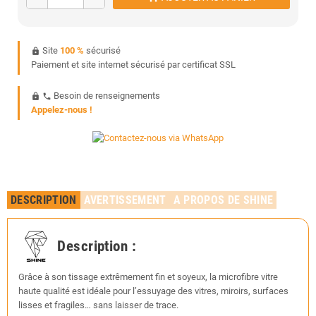
Site
100 %
sécurisé
https
Paiement et site internet sécurisé par certificat SSL
Besoin de renseignements
https
phone
Appelez-nous !
DESCRIPTION
AVERTISSEMENT
A PROPOS DE SHINE
Description :
Grâce à son tissage extrêmement fin et soyeux, la microfibre vitre
haute qualité est idéale pour l’essuyage des vitres, miroirs, surfaces
lisses et fragiles… sans laisser de trace.