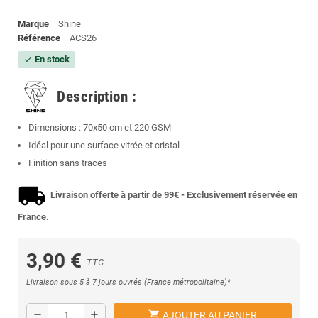
Marque
Shine
Référence
ACS26
En stock
check
Description :
Dimensions : 70x50 cm et 220 GSM
Idéal pour une surface vitrée et cristal
Finition sans traces
Livraison offerte à partir de 99€ - Exclusivement réservée en
France.
3,90 €
TTC
Livraison sous 5 à 7 jours ouvrés (France métropolitaine)*
shopping_cart
remove
add
AJOUTER AU PANIER