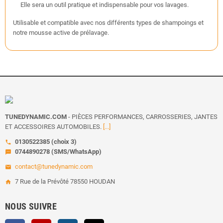
Elle sera un outil pratique et indispensable pour vos lavages.
Utilisable et compatible avec nos différents types de shampoings et
notre mousse active de prélavage.
TUNEDYNAMIC.COM
- PIÈCES PERFORMANCES, CARROSSERIES, JANTES
ET ACCESSOIRES AUTOMOBILES.
[...]
0130522385 (choix 3)
call
0744890278 (SMS/WhatsApp)
sms
contact@tunedynamic.com
email
7 Rue de la Prévôté 78550 HOUDAN
home
NOUS SUIVRE