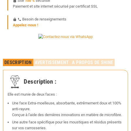
Site
100 %
sécurisé
https
Paiement et site internet sécurisé par certificat SSL
Besoin de renseignements
https
phone
Appelez-nous !
DESCRIPTION
AVERTISSEMENT
A PROPOS DE SHINE
Description :
Elle est munie de deux faces :
Une face Extra-moelleuse, absorbante, extrêmement doux et 100%
anti-rayure.
Conçue à l'aide des dernières innovations en matière de microfibre.
Une autre face spécifique pour les moustiques et résidus présents
sur vos carrosseries.