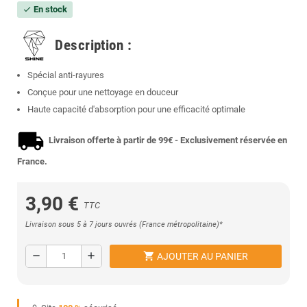
En stock
check
Description :
Spécial anti-rayures
Conçue pour une nettoyage en douceur
Haute capacité d'absorption pour une efficacité optimale
Livraison offerte à partir de 99€ - Exclusivement réservée en
France.
3,90 €
TTC
Livraison sous 5 à 7 jours ouvrés (France métropolitaine)*
shopping_cart
remove
add
AJOUTER AU PANIER