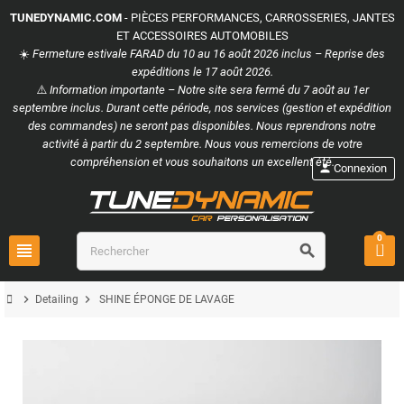
TUNEDYNAMIC.COM
- PIÈCES PERFORMANCES, CARROSSERIES, JANTES
ET ACCESSOIRES AUTOMOBILES
☀️
Fermeture estivale FARAD du 10 au 16 août 2026 inclus – Reprise des
expéditions le 17 août 2026.
⚠️
Information importante – Notre site sera fermé du 7 août au 1er
septembre inclus. Durant cette période, nos services (gestion et expédition
des commandes) ne seront pas disponibles. Nous reprendrons notre
activité à partir du 2 septembre. Nous vous remercions de votre
compréhension et vous souhaitons un excellent été.
person
Connexion
0
view_headline
search
chevron_right
chevron_right
Detailing
SHINE ÉPONGE DE LAVAGE