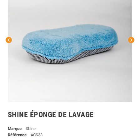
chevron_left
chevron_right
SHINE ÉPONGE DE LAVAGE
Marque
Shine
Référence
ACS33