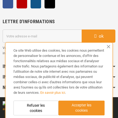
Facebook
YouTube
Instagram
TikTok
LETTRE D'INFORMATIONS
ok
Vous pouvez vous désinscrire à tout moment. Vous trouverez pour cela nos
Ce site Web utilise des cookies, les cookies nous permettent
informations de contact dans les conditions d'utilisation du site.
de personnaliser le contenue et les annonces, d’offrir des
fonctionnalités relatives aux médias sociaux et d'analyser
INFORMATION
notre trafic. Nous partageons également des information sur
l'utilisation de notre site internet avec nos partenaires ou
INFOS PRATIQUES
médias sociaux, de publicité et d'analyse, qui peuvent
combiner celles-ci avec d'autres informations que vous leur
NOS CATÉGORIES
avez fournies ou qu'ils ont collectées lors de votre utilisation
de leurs services.
En savoir plus ici
.
Accepter les
Refuser les
cookies
cookies
Copyright ©
TUNEDYNAMIC
| Tous droits réservés.