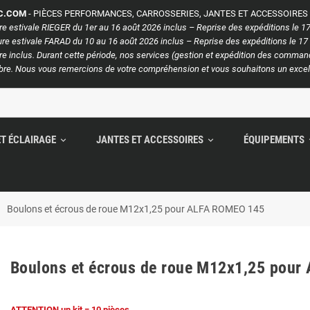
C.COM
- PIÈCES PERFORMANCES, CARROSSERIES, JANTES ET ACCESSOIRE
e estivale RIEGER du 1er au 16 août 2026 inclus – Reprise des expéditions le 17
e estivale FARAD du 10 au 16 août 2026 inclus – Reprise des expéditions le 17
e inclus. Durant cette période, nos services (gestion et expédition des commande
re. Nous vous remercions de votre compréhension et vous souhaitons un excell
ET ÉCLAIRAGE
JANTES ET ACCESSOIRES
ÉQUIPEMENTS
expand_more
expand_more
exp
right
Boulons et écrous de roue M12x1,25 pour ALFA ROMEO 145
Boulons et écrous de roue M12x1,25 pou
ATTENTION un kit = 10 pièces