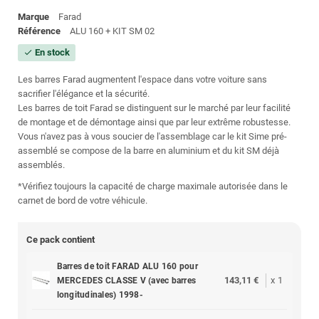
Marque
Farad
Référence
ALU 160 + KIT SM 02
En stock
check
Les barres Farad augmentent l'espace dans votre voiture sans
sacrifier l'élégance et la sécurité.
Les barres de toit Farad se distinguent sur le marché par leur facilité
de montage et de démontage ainsi que par leur extrême robustesse.
Vous n'avez pas à vous soucier de l'assemblage car le kit Sime pré-
assemblé se compose de la barre en aluminium et du kit SM déjà
assemblés.
*Vérifiez toujours la capacité de charge maximale autorisée dans le
carnet de bord de votre véhicule.
Ce pack contient
Barres de toit FARAD ALU 160 pour
143,11 €
x
1
MERCEDES CLASSE V (avec barres
longitudinales) 1998-