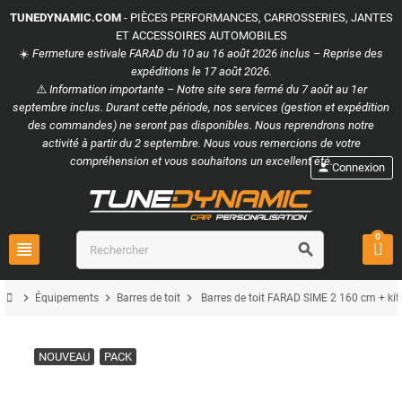
TUNEDYNAMIC.COM
- PIÈCES PERFORMANCES, CARROSSERIES, JANTES
ET ACCESSOIRES AUTOMOBILES
☀️
Fermeture estivale FARAD du 10 au 16 août 2026 inclus – Reprise des
expéditions le 17 août 2026.
⚠️
Information importante – Notre site sera fermé du 7 août au 1er
septembre inclus. Durant cette période, nos services (gestion et expédition
des commandes) ne seront pas disponibles. Nous reprendrons notre
activité à partir du 2 septembre. Nous vous remercions de votre
compréhension et vous souhaitons un excellent été.
person
Connexion
0
view_headline
search
chevron_right
chevron_right
chevron_right
Équipements
Barres de toit
Barres de toit FARAD SIME 2 160 cm + ki
NOUVEAU
PACK