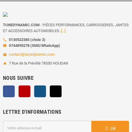
TUNEDYNAMIC.COM
- PIÈCES PERFORMANCES, CARROSSERIES, JANTES
ET ACCESSOIRES AUTOMOBILES.
[...]
0130522385 (choix 3)
call
0744890278 (SMS/WhatsApp)
sms
contact@tunedynamic.com
email
7 Rue de la Prévôté 78550 HOUDAN
home
NOUS SUIVRE
Facebook
YouTube
Instagram
TikTok
LETTRE D'INFORMATIONS
ok