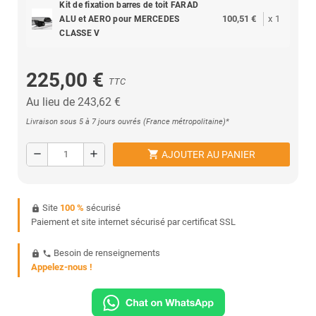
Kit de fixation barres de toit FARAD
100,51 €
x
1
ALU et AERO pour MERCEDES
CLASSE V
225,00 €
TTC
Au lieu de 243,62 €
Livraison sous 5 à 7 jours ouvrés (France métropolitaine)*
shopping_cart
remove
add
AJOUTER AU PANIER
Site
100 %
sécurisé
https
Paiement et site internet sécurisé par certificat SSL
Besoin de renseignements
https
phone
Appelez-nous !