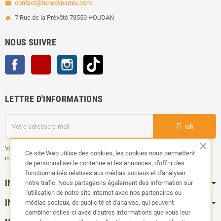
contact@tunedynamic.com
email
7 Rue de la Prévôté 78550 HOUDAN
home
NOUS SUIVRE
Facebook
YouTube
Instagram
TikTok
LETTRE D'INFORMATIONS
ok
Vous pouvez vous désinscrire à tout moment. Vous trouverez pour cela nos
Ce site Web utilise des cookies, les cookies nous permettent
informations de contact dans les conditions d'utilisation du site.
de personnaliser le contenue et les annonces, d’offrir des
fonctionnalités relatives aux médias sociaux et d'analyser
INFORMATION
notre trafic. Nous partageons également des information sur
l'utilisation de notre site internet avec nos partenaires ou
INFOS PRATIQUES
médias sociaux, de publicité et d'analyse, qui peuvent
combiner celles-ci avec d'autres informations que vous leur