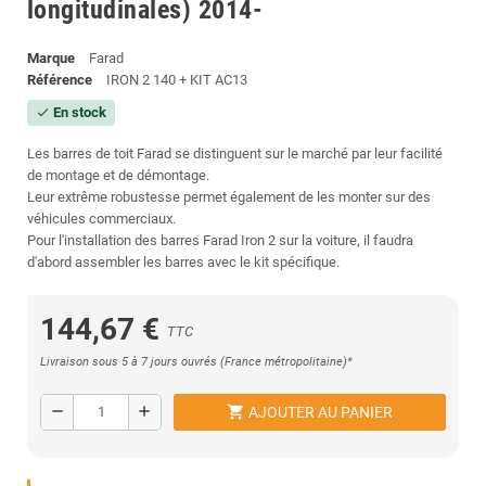
longitudinales) 2014-
Marque
Farad
Référence
IRON 2 140 + KIT AC13
En stock
check
Les barres de toit Farad se distinguent sur le marché par leur facilité
de montage et de démontage.
Leur extrême robustesse permet également de les monter sur des
véhicules commerciaux.
Pour l'installation des barres Farad Iron 2 sur la voiture, il faudra
d'abord assembler les barres avec le kit spécifique.
144,67 €
TTC
Livraison sous 5 à 7 jours ouvrés (France métropolitaine)*
shopping_cart
remove
add
AJOUTER AU PANIER