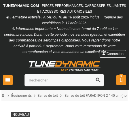
TUNEDYNAMIC.COM
- PIÈCES PERFORMANCES, CARROSSERIES, JANTES
ET ACCESSOIRES AUTOMOBILES
☀️
Fermeture estivale FARAD du 10 au 16 août 2026 inclus – Reprise des
expéditions le 17 août 2026.
⚠️
Information importante – Notre site sera fermé du 7 août au 1er
septembre inclus. Durant cette période, nos services (gestion et expédition
des commandes) ne seront pas disponibles. Nous reprendrons notre
activité à partir du 2 septembre. Nous vous remercions de votre
compréhension et vous souhaitons un excellent été.
person
Connexion
0
view_headline
search
chevron_right
chevron_right
chevron_right
Équipements
Barres de toit
Barres de toit FARAD IRON 2 140 cm (noir
NOUVEAU