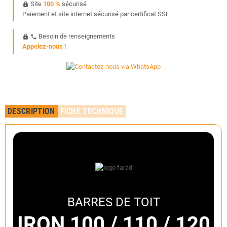
Site
100 %
sécurisé
https
Paiement et site internet sécurisé par certificat SSL
Besoin de renseignements
https
phone
Appelez-nous !
DESCRIPTION
FICHE TECHNIQUE
BARRES DE TOIT
IRON 100 / 110 / 120