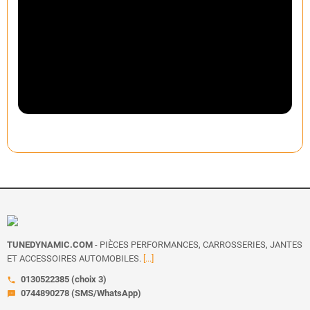
TUNEDYNAMIC.COM
- PIÈCES PERFORMANCES, CARROSSERIES, JANTES
ET ACCESSOIRES AUTOMOBILES.
[...]
0130522385 (choix 3)
call
0744890278 (SMS/WhatsApp)
sms