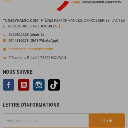
TUNEDYNAMIC.COM
- PIÈCES PERFORMANCES, CARROSSERIES, JANTES
ET ACCESSOIRES AUTOMOBILES.
[...]
0130522385 (choix 3)
call
0744890278 (SMS/WhatsApp)
sms
contact@tunedynamic.com
email
7 Rue de la Prévôté 78550 HOUDAN
home
NOUS SUIVRE
Facebook
YouTube
Instagram
TikTok
LETTRE D'INFORMATIONS
ok